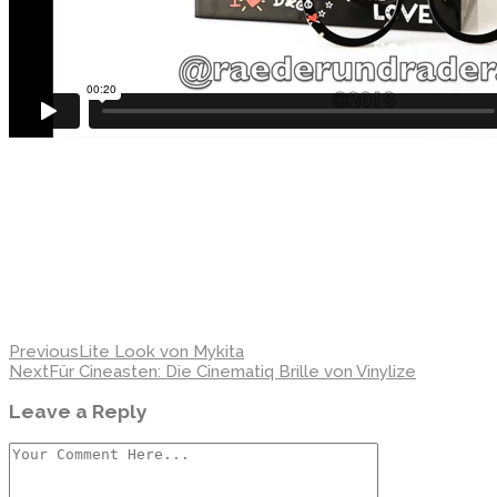
Previous
Lite Look von Mykita
Next
Für Cineasten: Die Cinematiq Brille von Vinylize
Leave a Reply